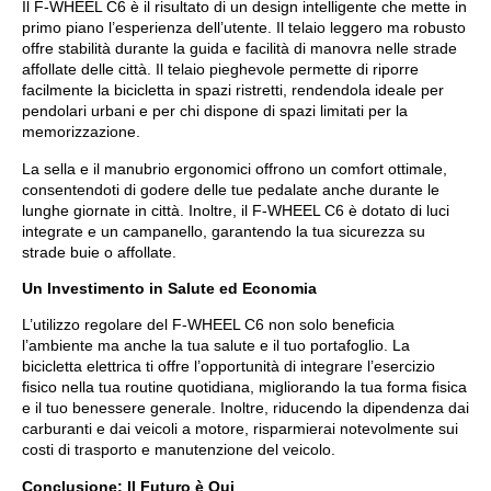
Il F-WHEEL C6 è il risultato di un design intelligente che mette in
primo piano l’esperienza dell’utente. Il telaio leggero ma robusto
offre stabilità durante la guida e facilità di manovra nelle strade
affollate delle città. Il telaio pieghevole permette di riporre
facilmente la bicicletta in spazi ristretti, rendendola ideale per
pendolari urbani e per chi dispone di spazi limitati per la
memorizzazione.
La sella e il manubrio ergonomici offrono un comfort ottimale,
consentendoti di godere delle tue pedalate anche durante le
lunghe giornate in città. Inoltre, il F-WHEEL C6 è dotato di luci
integrate e un campanello, garantendo la tua sicurezza su
strade buie o affollate.
Un Investimento in Salute ed Economia
L’utilizzo regolare del F-WHEEL C6 non solo beneficia
l’ambiente ma anche la tua salute e il tuo portafoglio. La
bicicletta elettrica ti offre l’opportunità di integrare l’esercizio
fisico nella tua routine quotidiana, migliorando la tua forma fisica
e il tuo benessere generale. Inoltre, riducendo la dipendenza dai
carburanti e dai veicoli a motore, risparmierai notevolmente sui
costi di trasporto e manutenzione del veicolo.
Conclusione: Il Futuro è Qui